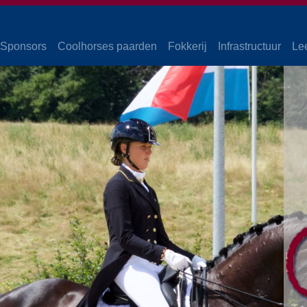
Sponsors
Coolhorses paarden
Fokkerij
Infrastructuur
Le