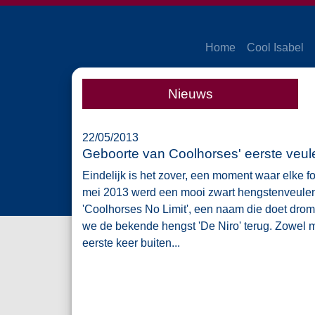
Home
Cool Isabel
Nieuws
22/05/2013
Geboorte van Coolhorses' eerste veule
Eindelijk is het zover, een moment waar elke fo
mei 2013 werd een mooi zwart hengstenveulen g
'Coolhorses No Limit', een naam die doet drom
we de bekende hengst 'De Niro' terug. Zowel m
eerste keer buiten...