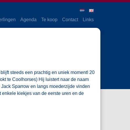
erlingen
Agenda
Te koop
Contact
Links
 blijft steeds een prachtig en uniek moment! 20
kt te Coolhorses) Hij luistert naar de naam
an Jack Sparrow en langs moederzijde vinden
t enkele kiekjes van de eerste uren en de