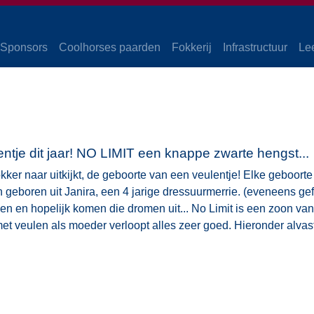
Sponsors
Coolhorses paarden
Fokkerij
Infrastructuur
Le
ntje dit jaar! NO LIMIT een knappe zwarte hengst...
kker naar uitkijkt, de geboorte van een veulentje! Elke geboorte
eboren uit Janira, een 4 jarige dressuurmerrie. (eveneens gefo
en en hopelijk komen die dromen uit... No Limit is een zoon v
et veulen als moeder verloopt alles zeer goed. Hieronder alvas